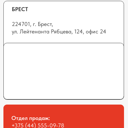
doa.elhimbel@mail.ru
Общество с ограниченной
ответственностью “Элхим Бел”, УНП
291422382
Юридический адрес: 223012,
Минская область, Минский район,
г.п.Мачулищи, ул.Аэродромная, 8А.
Наша компания в соцсетях: