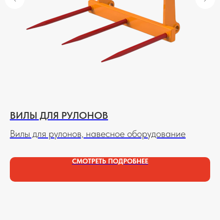
КОНТАКТЫ КОМПАНИИ
ЭЛХИМ БЕЛ
НАПИСАТЬ В ЭЛХИМ БЕЛ
ГРОДНО
230001, г. Гродно, ул.Соколовского, д.22,
офис 401
ВИЛЫ ДЛЯ РУЛОНОВ
М
Вилы для рулонов, навесное оборудование
Сн
ко
СМОТРЕТЬ ПОДРОБНЕЕ