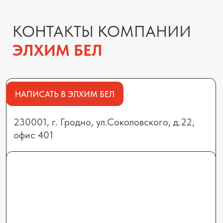
МИНСК
223012, Минский район, г.п.
Мачулищи, ул.Аэродромная, 8А
БРЕСТ
224701, г. Брест,
ул. Лейтенанта Рябцева, 124, офис 24