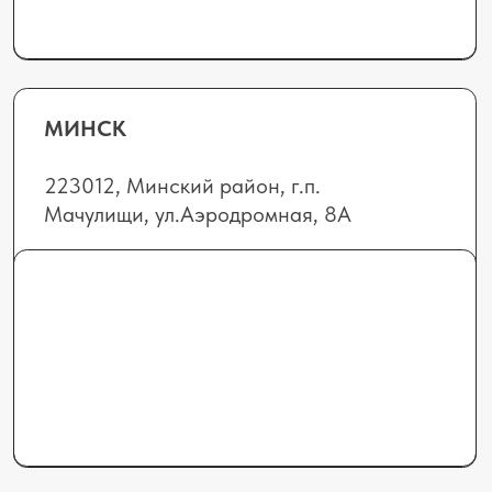
Отдел продаж:
+375 (44) 555-09-78
8 (0152) 69-71-7
0
elhimbel@gmail.com
info@elhimbel.by
Отдел сервиса и запчастей (Минск,
Гомель, Витебск, Могилев):
+375 (44) 552-72-
1
3
service@elhimbel.by
Отдел сервиса и запчастей
(Гродно, Брест):
+375 (29) 665-92-30