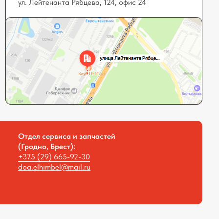
рвиса и запчастей
Брест):
 665-92-30
bel@mail.ru
Наша компания в соцсетях: