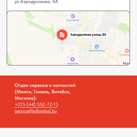
Отдел сервиса и запчастей
Отдел се
(Минск, Гомель, Витебск,
(Гродно, 
Могилев):
+375 (29)
+375 (44) 552-72-
1
3
doa.elhim
service@elhimbel.by
ество с ограниченной ответственностью “Элхим Бел”,
УНП 291422382
дический адрес: 223012, Минская область, Минский