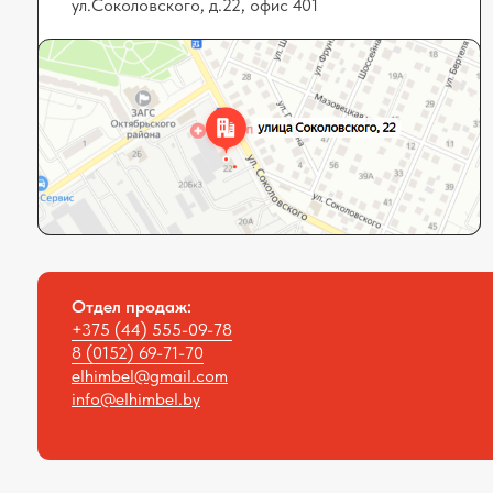
Отдел продаж:
+375 (44) 555-09-78
8 (0152) 69-71-7
0
elhimbel@gmail.com
info@elhimbel.by
Общ
Юри