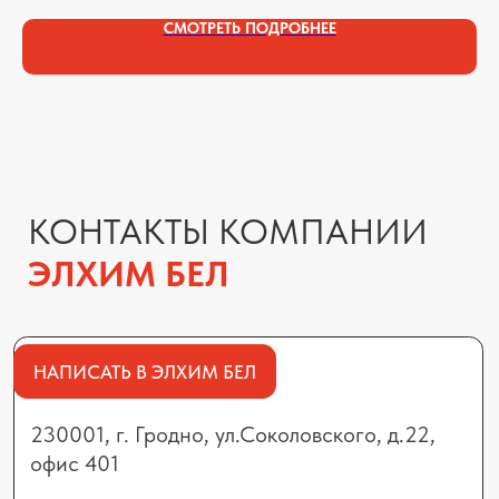
Но
СМОТРЕТЬ ПОДРОБНЕЕ
МИНСК
223012, Минский район, г.п.
Мачулищи, ул.Аэродромная, 8А