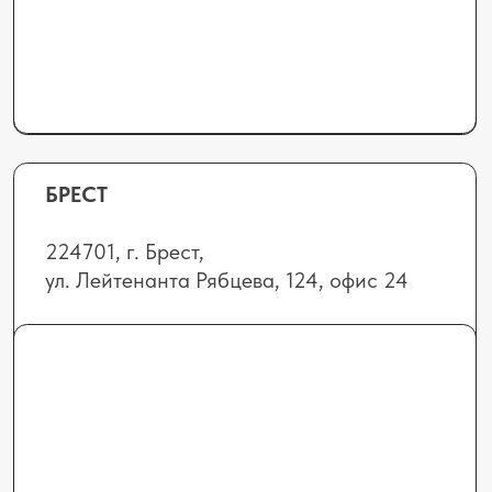
info@elhimbel.by
Отдел сервиса и запчастей (Минск,
Гомель, Витебск, Могилев):
+375 (44) 552-72-
1
3
service@elhimbel.by
Отдел сервиса и запчастей
(Гродно, Брест):
+375 (29) 665-92-30
doa.elhimbel@mail.ru