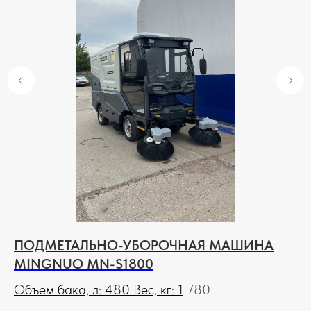
КОНТАКТЫ КОМПАНИИ
ЭЛХИМ БЕЛ
ПОДМЕТАЛЬНО-УБОРОЧНАЯ МАШИНА
Э
НАПИСАТЬ В ЭЛХИМ БЕЛ
ГРОДНО
MINGNUO MN-S1800
Сн
230001, г. Гродно, ул.Соколовского, д.22,
Объем бака, л: 480 Вес, кг: 1
780
Вм
офис 401