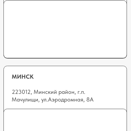
БРЕСТ
224701, г. Брест,
ул. Лейтенанта Рябцева, 124, офис 24
Отдел продаж:
+375 (44) 555-09-78
8 (0152) 69-71-7
0
elhimbel@gmail.com