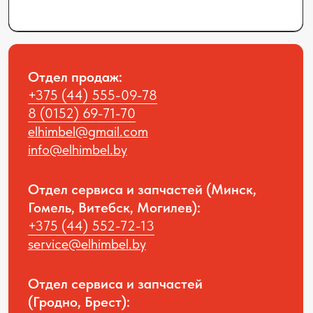
Общество с ограниченной
ответственностью “Элхим Бел”, УНП
291422382
Юридический адрес: 223012,
Минская область, Минский район,
г.п.Мачулищи, ул.Аэродромная, 8А.
Наша компания в соцсетях:
Политика конфиденциальности
© All rights reversed ELHIM BEL 2025