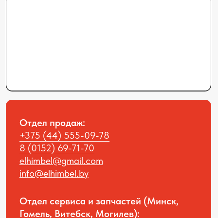
Общество с ограниченной
ответственностью “Элхим Бел”, УНП
291422382
Юридический адрес: 223012,
Минская область, Минский район,
г.п.Мачулищи, ул.Аэродромная, 8А.
Наша компания в соцсетях:
Политика конфиденциальности
© All rights reversed ELHIM BEL 2025