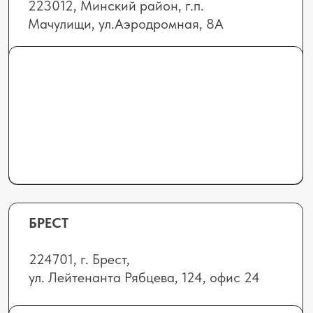
elhimbel@gmail.com
info@elhimbel.by
Отдел сервиса и запчастей (Минск,
Гомель, Витебск, Могилев):
+375 (44) 552-72-
1
3
service@elhimbel.by
Отдел сервиса и запчастей
(Гродно, Брест):
+375 (29) 665-92-30
doa.elhimbel@mail.ru