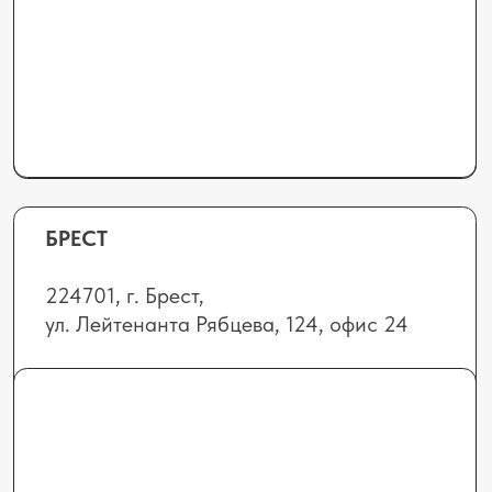
elhimbel@gmail.com
info@elhimbel.by
Отдел сервиса и запчастей (Минск,
Гомель, Витебск, Могилев):
+375 (44) 552-72-
1
3
service@elhimbel.by
Отдел сервиса и запчастей
(Гродно, Брест):
+375 (29) 665-92-30
doa.elhimbel@mail.ru