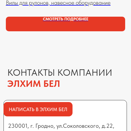
Вилы для рулонов, навесное оборудование
Сн
офис 401
ко
СМОТРЕТЬ ПОДРОБНЕЕ
72
МИНСК
223012, Минский район, г.п.
Мачулищи, ул.Аэродромная, 8А