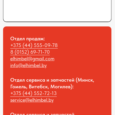
Общество с ограниченной
ответственностью “Элхим Бел”, УНП
291422382
Юридический адрес: 223012,
Минская область, Минский район,
г.п.Мачулищи, ул.Аэродромная, 8А.
Наша компания в соцсетях:
Политика конфиденциальности
© All rights reversed ELHIM BEL 2025