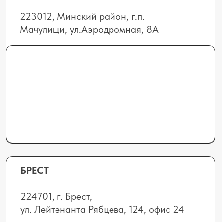
Отдел продаж:
+375 (44) 555-09-78
8 (0152) 69-71-7
0
elhimbel@gmail.com
info@elhimbel.by
Отдел сервиса и запчастей (Минск,
Гомель, Витебск, Могилев):
+375 (44) 552-72-
1
3
service@elhimbel.by
Отдел сервиса и запчастей
(Гродно, Брест):
+375 (29) 665-92-30
doa.elhimbel@mail.ru