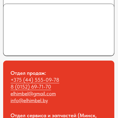
Общество с ограниченной
ответственностью “Элхим Бел”, УНП
291422382
Юридический адрес: 223012,
Минская область, Минский район,
г.п.Мачулищи, ул.Аэродромная, 8А.
Наша компания в соцсетях:
Политика конфиденциальности